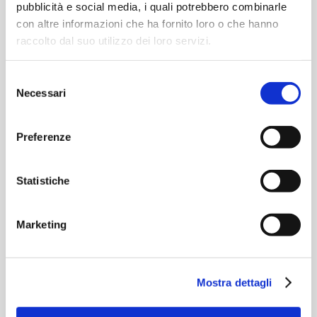
Realizzazione
pubblicità e social media, i quali potrebbero combinarle
con altre informazioni che ha fornito loro o che hanno
anello viario
raccolto dal suo utilizzo dei loro servizi.
Alpe di
Selezione
Necessari
del
Ponna
consenso
Preferenze
Posted at 22:48h
in
by
admin
0
Comments
0
Likes
Statistiche
Realizzazione anello viario Alpe di
Ponna - Alpe di Sala Comacina - Alpe di
Marketing
Lenno ...
READ MORE
Mostra dettagli